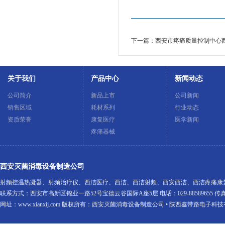
下一篇：西安市疼痛质量控制中心西
关于我们
产品中心
新闻动态
公司简介
新品上市
公司新闻
销售区域
耗材系列
行业动态
资质荣誉
康复医疗
医学新闻
疼痛器械
西安灭菌消毒设备制造公司
射频控温热凝器
、
射频治疗仪
、
西洁医疗
、
西洁
、
西洁射频
、
西安西洁
、
西洁疼痛康
联系方式：西安市高新区锦业一路52号宝德云谷国际A座5层 电话：029-88589655 传真：029-88
网址：
www.xianxij.com
版权所有：西安灭菌消毒设备制造公司 • 陕西鑫带路电子科技有限公司 