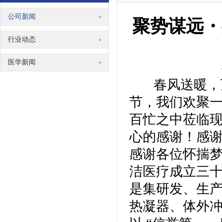
公司新闻
聚势谋远・
行业动态
医学新闻
春风送暖，万
节，我们欢聚一
百忙之中莅临
心的感谢！感
感谢各位怀揣
洁医疗成立三
是集研发、生
热凝器、体外