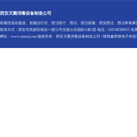
西安灭菌消毒设备制造公司
射频控温热凝器
、
射频治疗仪
、
西洁医疗
、
西洁
、
西洁射频
、
西安西洁
、
西洁疼痛康
联系方式：西安市高新区锦业一路52号宝德云谷国际A座5层 电话：029-88589655 传真：029-88
网址：
www.xianxij.com
版权所有：西安灭菌消毒设备制造公司 • 陕西鑫带路电子科技有限公司 