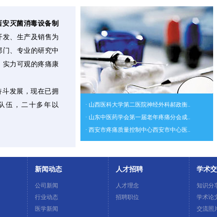
 西安灭菌消毒设备制
开发、生产
及销售为
部
门、专业的研究中
、实力可观的疼痛康
奋斗发展，现在已拥
队伍，二十多年以
· 山西医科大学第二医院神经外科郝政衡..
· 山东中医药学会第一届老年疼痛分会成..
· 西安市疼痛质量控制中心西安市中心医..
新闻动态
人才招聘
学术交
公司新闻
人才理念
知识分
行业动态
招聘职位
学术论
医学新闻
交流照