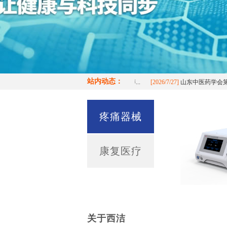
站内动态：
/7/27]
山西医科大学第二医院神经外科郝政衡博...
[2026/7/27]
山东中医药学会第一届
疼痛器械
康复医疗
关于西洁